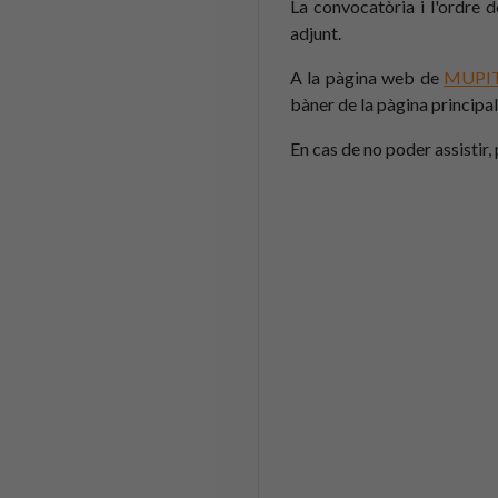
La convocatòria i l'ordre
adjunt.
A la pàgina web de
MUPI
bàner de la pàgina principa
En cas de no poder assistir