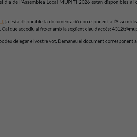
 del dia de l'Assemblea Local MUPITI 2026 estan disponibles
al
TI
, ja està disponible la documentació corresponent a l’Assemble
l. Cal que accediu al fitxer amb la següent clau d’accés: 4312t@mu
, podeu delegar el vostre vot. Demaneu el document corresponent al