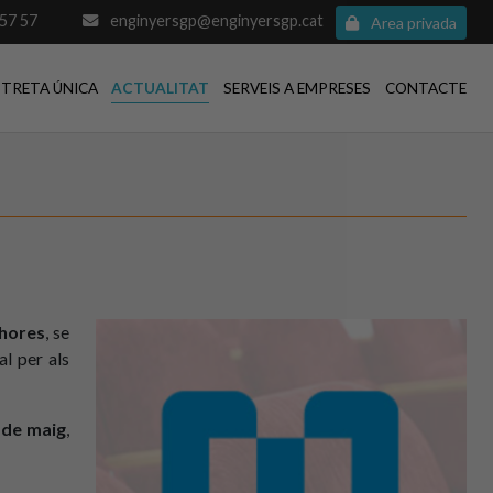
57 57
enginyersgp@enginyersgp.cat
Area privada
STRETA ÚNICA
ACTUALITAT
SERVEIS A EMPRESES
CONTACTE
 hores
, se
al per als
8 de maig
,