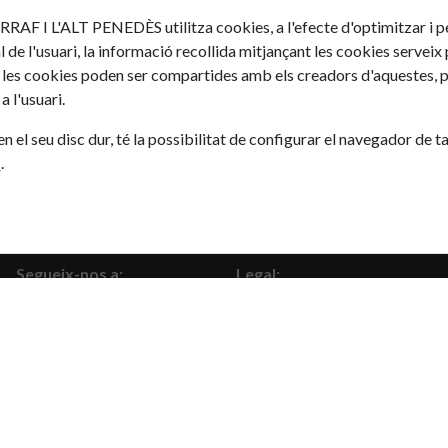
ALT PENEDÈS utilitza cookies, a l'efecte d'optimitzar i person
 de l'usuari, la informació recollida mitjançant les cookies serveix p
t les cookies poden ser compartides amb els creadors d'aquestes, p
 l'usuari.
 en el seu disc dur, té la possibilitat de configurar el navegador de 
s
.
Segueix-nos a:
Legal:
Facebook
Avís legal
Twitter
Política de cookies
Instagram
Linkedin