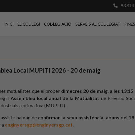
93 814 
INICI
EL COL·LEGI
COL·LEGIACIÓ
SERVEIS AL COL·LEGIAT
FINE
lea Local MUPITI 2026 - 20 de maig
ones mutualistes que el proper
dimecres 20 de maig
,
a les 13:15
egi l'
Assemblea local anual de la Mutualitat
de Previsió Soci
ndustrials a prima fixa (MUPITI).
 assistir hauran de
confirmar la seva assistència, abans del 1
c a
enginyersgp@enginyersgp.cat
.