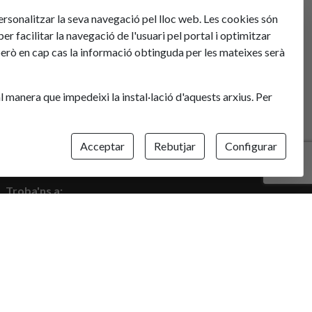
alitzar la seva navegació pel lloc web. Les cookies són
er facilitar la navegació de l'usuari pel portal i optimitzar
erò en cap cas la informació obtinguda per les mateixes serà
tal manera que impedeixi la instal·lació d'aquests arxius. Per
Acceptar
Rebutjar
Configurar
Troba'ns a:
Carrer del Pare Garí, 91, 08800 Vilanova i la Geltrú