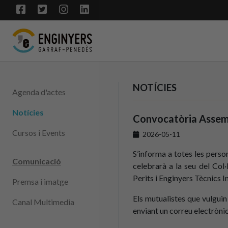
NOTÍCIES
Agenda d'actes
Notícies
Convocatòria Assemb
Cursos i Events
2026-05-11
S’informa a totes les pers
Comunicació
celebrarà a la seu del Col·l
Perits i Enginyers Tècnics I
Premsa i imatge
Els mutualistes que vulguin
Canal Multimedia
enviant un correu electròni