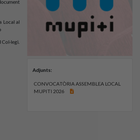
 document
a Local al
p
 Col·legi.
Adjunts:
CONVOCATÒRIA ASSEMBLEA LOCAL
MUPITI 2026