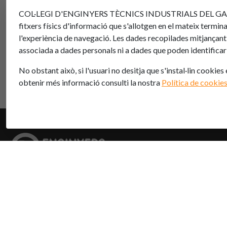
COL·LEGI D'ENGINYERS TÈCNICS INDUSTRIALS DEL GARRAF I L'
fitxers físics d'informació que s'allotgen en el mateix terminal
l'experiència de navegació. Les dades recopilades mitjançan
associada a dades personals ni a dades que poden identificar a
No obstant això, si l'usuari no desitja que s'instal·lin cookies
obtenir més informació consulti la nostra
Política de cookie
Col·legi d’Enginyers Graduats i Enginyers Tècnics Industrials
del Garraf i l'Alt Penedès