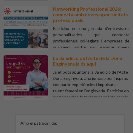
a la nostra plataforma virtual. Recorda
Networking Professional 2026:
que, si ets col·legiat o precol·legiat, tens
connecta amb noves oportunitats
un 50% de descompte i accés a un
professionals
programa de beques. A més, els cursos
es poden bonificar mitjançant els crèdits
Participa en una jornada d'entrevistes
de formació de la FUNDAE per a
personalitzades que connecta
empreses. Aprofita-ho!
professionals col·legiats i empreses de
qualsevol sector per generar noves
oportunitats professionals.
La 3a edició de l'Acte de la Dona
Enginyera ja és aquí
Ja et pots apuntar a la 3a edició de l'Acte
Dona Enginyera. Una jornada per inspirar,
compartir experiències i impulsar el
talent femení en l'enginyeria. Participa en
les ponències, la taula rodona i els espais
de networking.
Amb el patrocini de: