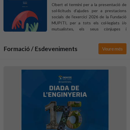
espectaculars de Barcelona.
Obert el termini per a la presentació de
sol·licituds d’ajudes per a prestacions
socials de l’exercici 2026 de la Fundació
MUPITI, per a tots els col·legiats i/o
mutualistes, els seus cònjuges i
ascendents o descendents en primer
grau de consanguinitat. Convocatòria
oberta fins el 30 d’octubre de 2026.
Formació / Esdeveniments
Veure més