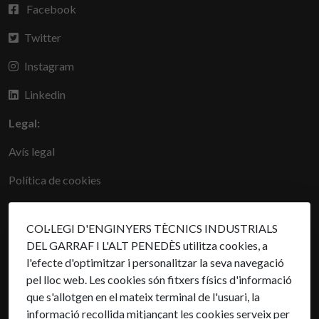
Facebook
Twitter
Instagram
Linkedin
Legal:
Avís legal
Política de cookies
Troba'ns a:
COL·LEGI D'ENGINYERS TÈCNICS INDUSTRIALS
Carrer del Pare Garí, 91, 08800 Vilanova i la Geltrú
DEL GARRAF I L'ALT PENEDÈS utilitza cookies, a
l'efecte d'optimitzar i personalitzar la seva navegació
pel lloc web. Les cookies són fitxers físics d'informació
que s'allotgen en el mateix terminal de l'usuari, la
informació recollida mitjançant les cookies serveix per