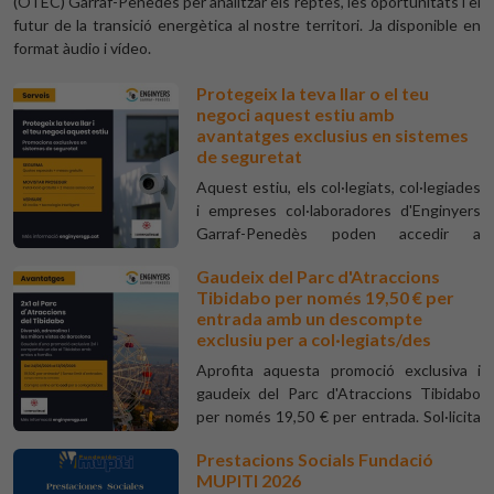
(OTEC) Garraf-Penedès per analitzar els reptes, les oportunitats i el
futur de la transició energètica al nostre territori. Ja disponible en
format àudio i vídeo.
Protegeix la teva llar o el teu
negoci aquest estiu amb
avantatges exclusius en sistemes
de seguretat
Aquest estiu, els col·legiats, col·legiades
i empreses col·laboradores d'Enginyers
Garraf-Penedès poden accedir a
promocions exclusives en sistemes de
Gaudeix del Parc d'Atraccions
seguretat. A més, rebran assessorament
Tibidabo per només 19,50 € per
personalitzat per identificar la solució
entrada amb un descompte
que millor s'adapti a les seves
exclusiu per a col·legiats/des
necessitats.
Aprofita aquesta promoció exclusiva i
gaudeix del Parc d'Atraccions Tibidabo
per només 19,50 € per entrada. Sol·licita
el teu codi promocional a Enginyers
Prestacions Socials Fundació
Garraf-Penedès i viu una jornada plena
MUPITI 2026
d'emoció, diversió i unes vistes