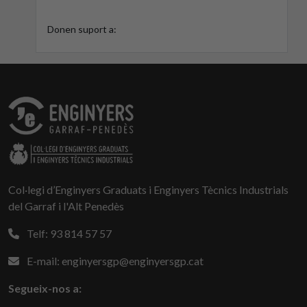
Donen suport a:
Col·legi d’Enginyers Graduats i Enginyers Tècnics Industrials
del Garraf i l'Alt Penedès
Telf: 93 814 57 57
E-mail: enginyersgp@enginyersgp.cat
Segueix-nos a: